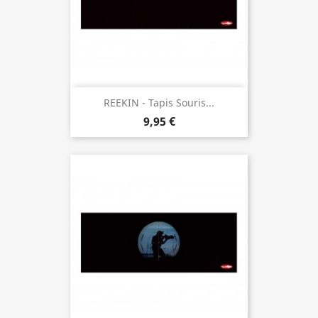
REEKIN - Tapis Souris...
9,95 €