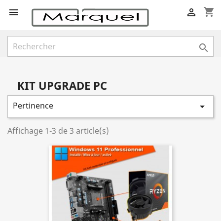
shopping_cart



KIT UPGRADE PC
Pertinence

Affichage 1-3 de 3 article(s)